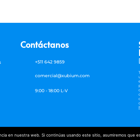
Contáctanos
+511 642 9859
s
comercial@xubium.com
9:00 - 18:00 L-V
cia en nuestra web. Si continúas usando este sitio, asumiremos que es