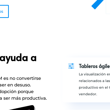
os
 ayuda a
f
Tableros ágile
La visualización 
M es no convertirse
relacionados a la
aer en desuso.
productivo en el 
adopción porque
vendedor.
a ser más productiva.